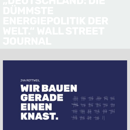
„DEUTSCHLAND: DIE
DÜMMSTE
ENERGIEPOLITIK DER
WELT.“ WALL STREET
JOURNAL