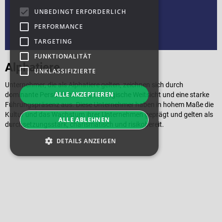
UNBEDINGT ERFORDERLICH
PERFORMANCE
TARGETING
FUNKTIONALITÄT
Alphatiere
UNKLASSIFIZIERTE
Unternehmer, die als Alphatiere gelten, zeichnen sich durch
ALLE AKZEPTIEREN
dominante Persönlichkeiten, strategische Weitsicht und eine starke
Führungspräsenz aus. Diese Unternehmer haben in hohem Maße die
Kultur und das Wachstum ihrer Unternehmen geprägt und gelten als
ALLE ABLEHNEN
durchsetzungsstark, charismatisch und risikobereit.
DETAILS ANZEIGEN
Unbedingt erforderlich
Performance
Targeting
Funktionalität
Unklassifizierte